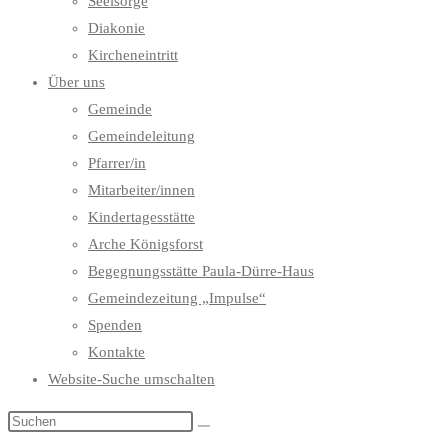
Seelsorge
Diakonie
Kircheneintritt
Über uns
Gemeinde
Gemeindeleitung
Pfarrer/in
Mitarbeiter/innen
Kindertagesstätte
Arche Königsforst
Begegnungsstätte Paula-Dürre-Haus
Gemeindezeitung „Impulse“
Spenden
Kontakte
Website-Suche umschalten