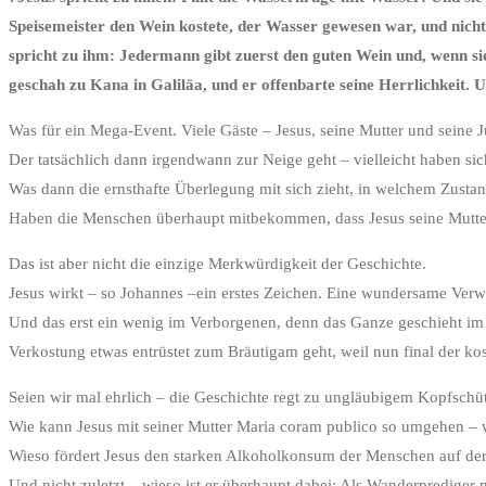
Speisemeister den Wein kostete, der Wasser gewesen war, und nicht
spricht zu ihm: Jedermann gibt zuerst den guten Wein und, wenn sie 
geschah zu Kana in Galiläa, und er offenbarte seine Herrlichkeit. U
Was für ein Mega-Event. Viele Gäste – Jesus, seine Mutter und seine 
Der tatsächlich dann irgendwann zur Neige geht – vielleicht haben si
Was dann die ernsthafte Überlegung mit sich zieht, in welchem Zusta
Haben die Menschen überhaupt mitbekommen, dass Jesus seine Mutter 
Das ist aber nicht die einzige Merkwürdigkeit der Geschichte.
Jesus wirkt – so Johannes –ein erstes Zeichen. Eine wundersame Verwa
Und das erst ein wenig im Verborgenen, denn das Ganze geschieht im
Verkostung etwas entrüstet zum Bräutigam geht, weil nun final der ko
Seien wir mal ehrlich – die Geschichte regt zu ungläubigem Kopfschü
Wie kann Jesus mit seiner Mutter Maria coram publico so umgehen – w
Wieso fördert Jesus den starken Alkoholkonsum der Menschen auf der 
Und nicht zuletzt – wieso ist er überhaupt dabei: Als Wanderprediger m