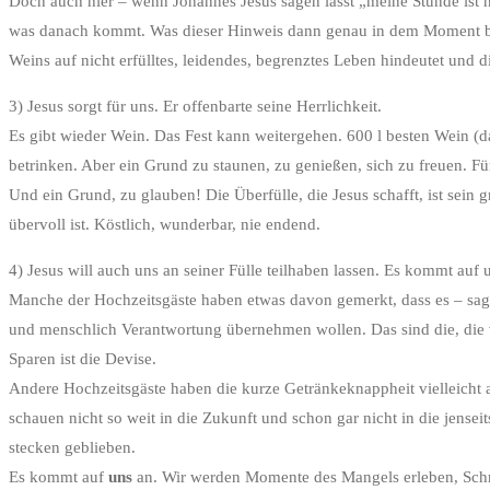
Doch auch hier – wenn Johannes Jesus sagen lässt „meine Stunde ist n
was danach kommt. Was dieser Hinweis dann genau in dem Moment bed
Weins auf nicht erfülltes, leidendes, begrenztes Leben hindeutet und d
3) Jesus sorgt für uns. Er offenbarte seine Herrlichkeit.
Es gibt wieder Wein. Das Fest kann weitergehen. 600 l besten Wein (
betrinken. Aber ein Grund zu staunen, zu genießen, sich zu freuen. Für
Und ein Grund, zu glauben! Die Überfülle, die Jesus schafft, ist sein
übervoll ist. Köstlich, wunderbar, nie endend.
4) Jesus will auch uns an seiner Fülle teilhaben lassen. Es kommt auf 
Manche der Hochzeitsgäste haben etwas davon gemerkt, dass es – sagen
und menschlich Verantwortung übernehmen wollen. Das sind die, die v
Sparen ist die Devise.
Andere Hochzeitsgäste haben die kurze Getränkeknappheit vielleicht auf
schauen nicht so weit in die Zukunft und schon gar nicht in die jense
stecken geblieben.
Es kommt auf
uns
an. Wir werden Momente des Mangels erleben, Schri