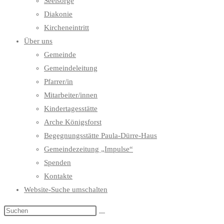
Seelsorge
Diakonie
Kircheneintritt
Über uns
Gemeinde
Gemeindeleitung
Pfarrer/in
Mitarbeiter/innen
Kindertagesstätte
Arche Königsforst
Begegnungsstätte Paula-Dürre-Haus
Gemeindezeitung „Impulse“
Spenden
Kontakte
Website-Suche umschalten