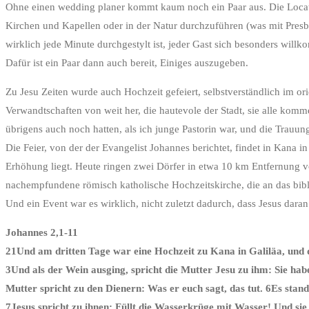
Ohne einen wedding planer kommt kaum noch ein Paar aus. Die Locatio
Kirchen und Kapellen oder in der Natur durchzuführen (was mit Presb
wirklich jede Minute durchgestylt ist, jeder Gast sich besonders willk
Dafür ist ein Paar dann auch bereit, Einiges auszugeben.
Zu Jesu Zeiten wurde auch Hochzeit gefeiert, selbstverständlich im o
Verwandtschaften von weit her, die hautevole der Stadt, sie alle kom
übrigens auch noch hatten, als ich junge Pastorin war, und die Tra
Die Feier, von der der Evangelist Johannes berichtet, findet in Kana 
Erhöhung liegt. Heute ringen zwei Dörfer in etwa 10 km Entfernung v
nachempfundene römisch katholische Hochzeitskirche, die an das bibli
Und ein Event war es wirklich, nicht zuletzt dadurch, dass Jesus dara
Johannes 2,1-11
21Und am dritten Tage war eine Hochzeit zu Kana in Galiläa, und 
3Und als der Wein ausging, spricht die Mutter Jesu zu ihm: Sie hab
Mutter spricht zu den Dienern: Was er euch sagt, das tut. 6Es stan
7Jesus spricht zu ihnen: Füllt die Wasserkrüge mit Wasser! Und sie 