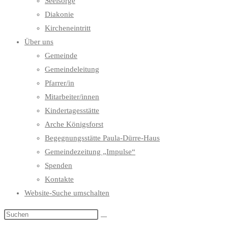
Seelsorge
Diakonie
Kircheneintritt
Über uns
Gemeinde
Gemeindeleitung
Pfarrer/in
Mitarbeiter/innen
Kindertagesstätte
Arche Königsforst
Begegnungsstätte Paula-Dürre-Haus
Gemeindezeitung „Impulse“
Spenden
Kontakte
Website-Suche umschalten