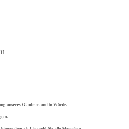
im
bung unseres Glaubens und in Würde.
ngen.
 hingegeben als Lösegeld für alle Menschen.