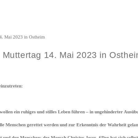
Muttertag 14. Mai 2023 in Osthe
einzutreten:
wollen ein ruhiges und stilles Leben führen – in ungehinderter Ausü
s alle Menschen gerettet werden und zur Erkenntnis der Wahrheit gela
t und den Menschen: der Mensch Christus Jesus. 6Der hat sich selbst