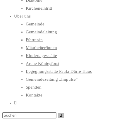
Diakonie
Kircheneintritt
Über uns
Gemeinde
Gemeindeleitung
Pfarrer/in
Mitarbeiter/innen
Kindertagesstätte
Arche Königsforst
Begegnungsstätte Paula-Dürre-Haus
Gemeindezeitung „Impulse“
Spenden
Kontakte
Website-
Suche
umschalten