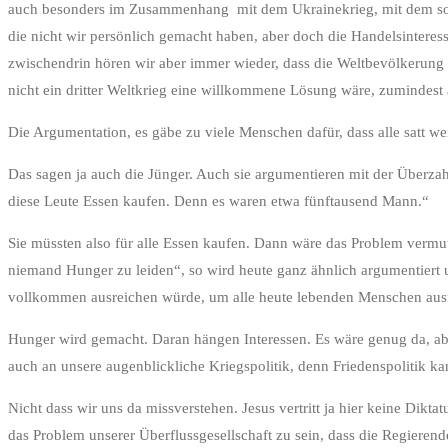
auch besonders im Zusammenhang mit dem Ukrainekrieg, mit dem so v
die nicht wir persönlich gemacht haben, aber doch die Handelsintere
zwischendrin hören wir aber immer wieder, dass die Weltbevölkerung 
nicht ein dritter Weltkrieg eine willkommene Lösung wäre, zumindest 
Die Argumentation, es gäbe zu viele Menschen dafür, dass alle satt 
Das sagen ja auch die Jünger. Auch sie argumentieren mit der Überzahl
diese Leute Essen kaufen. Denn es waren etwa fünftausend Mann.“
Sie müssten also für alle Essen kaufen. Dann wäre das Problem vermutl
niemand Hunger zu leiden“, so wird heute ganz ähnlich argumentiert un
vollkommen ausreichen würde, um alle heute lebenden Menschen ausr
Hunger wird gemacht. Daran hängen Interessen. Es wäre genug da, aber e
auch an unsere augenblickliche Kriegspolitik, denn Friedenspolitik ka
Nicht dass wir uns da missverstehen. Jesus vertritt ja hier keine Dik
das Problem unserer Überflussgesellschaft zu sein, dass die Regieren