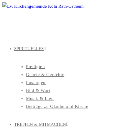
Zum
Inhalt
springen
SPIRITUELLES
Predigten
Gebete & Gedichte
Losungen
Bild & Wort
Musik & Lied
Beiträge zu Glaube und Kirche
TREFFEN & MITMACHEN