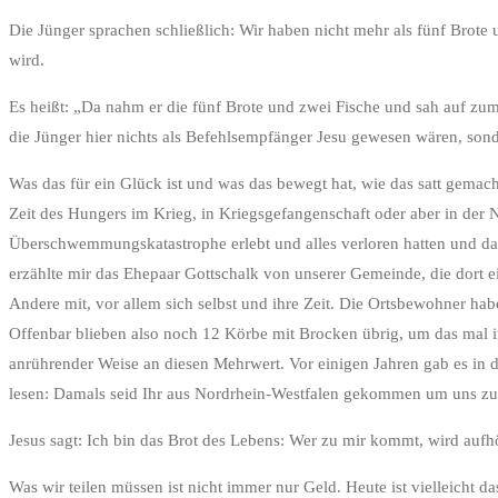
Die Jünger sprachen schließlich: Wir haben nicht mehr als fünf Brote u
wird.
Es heißt: „Da nahm er die fünf Brote und zwei Fische und sah auf zum
die Jünger hier nichts als Befehlsempfänger Jesu gewesen wären, sond
Was das für ein Glück ist und was das bewegt hat, wie das satt gemach
Zeit des Hungers im Krieg, in Kriegsgefangenschaft oder aber in der 
Überschwemmungskatastrophe erlebt und alles verloren hatten und dan
erzählte mir das Ehepaar Gottschalk von unserer Gemeinde, die dort
Andere mit, vor allem sich selbst und ihre Zeit. Die Ortsbewohner habe
Offenbar blieben also noch 12 Körbe mit Brocken übrig, um das mal i
anrührender Weise an diesen Mehrwert. Vor einigen Jahren gab es in
lesen: Damals seid Ihr aus Nordrhein-Westfalen gekommen um uns zu 
Jesus sagt: Ich bin das Brot des Lebens: Wer zu mir kommt, wird aufhö
Was wir teilen müssen ist nicht immer nur Geld. Heute ist vielleicht d