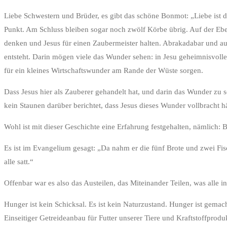
Liebe Schwestern und Brüder, es gibt das schöne Bonmot: „Liebe ist das
Punkt. Am Schluss bleiben sogar noch zwölf Körbe übrig. Auf der Ebe
denken und Jesus für einen Zaubermeister halten. Abrakadabar und au
entsteht. Darin mögen viele das Wunder sehen: in Jesu geheimnisvolle
für ein kleines Wirtschaftswunder am Rande der Wüste sorgen.
Dass Jesus hier als Zauberer gehandelt hat, und darin das Wunder zu s
kein Staunen darüber berichtet, dass Jesus dieses Wunder vollbracht hä
Wohl ist mit dieser Geschichte eine Erfahrung festgehalten, nämlich: 
Es ist im Evangelium gesagt: „Da nahm er die fünf Brote und zwei Fi
alle satt.“
Offenbar war es also das Austeilen, das Miteinander Teilen, was alle i
Hunger ist kein Schicksal. Es ist kein Naturzustand. Hunger ist gemach
Einseitiger Getreideanbau für Futter unserer Tiere und Kraftstoffpro