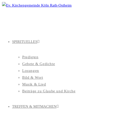
Zum
Inhalt
springen
SPIRITUELLES
Predigten
Gebete & Gedichte
Losungen
Bild & Wort
Musik & Lied
Beiträge zu Glaube und Kirche
TREFFEN & MITMACHEN