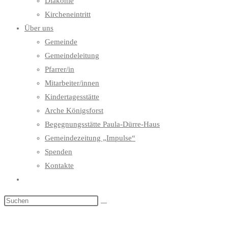
Diakonie
Kircheneintritt
Über uns
Gemeinde
Gemeindeleitung
Pfarrer/in
Mitarbeiter/innen
Kindertagesstätte
Arche Königsforst
Begegnungsstätte Paula-Dürre-Haus
Gemeindezeitung „Impulse“
Spenden
Kontakte
Website-
Suche
umschalten