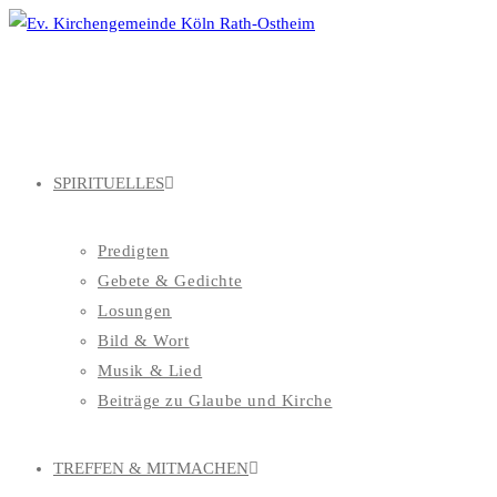
Zum
Inhalt
springen
SPIRITUELLES
Predigten
Gebete & Gedichte
Losungen
Bild & Wort
Musik & Lied
Beiträge zu Glaube und Kirche
TREFFEN & MITMACHEN