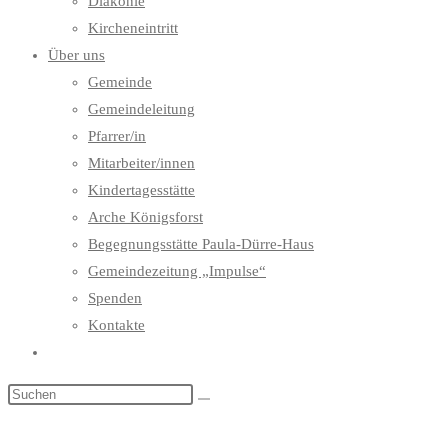
Diakonie
Kircheneintritt
Über uns
Gemeinde
Gemeindeleitung
Pfarrer/in
Mitarbeiter/innen
Kindertagesstätte
Arche Königsforst
Begegnungsstätte Paula-Dürre-Haus
Gemeindezeitung „Impulse“
Spenden
Kontakte
Website-
Suche
umschalten