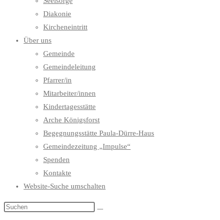
Seelsorge
Diakonie
Kircheneintritt
Über uns
Gemeinde
Gemeindeleitung
Pfarrer/in
Mitarbeiter/innen
Kindertagesstätte
Arche Königsforst
Begegnungsstätte Paula-Dürre-Haus
Gemeindezeitung „Impulse“
Spenden
Kontakte
Website-Suche umschalten