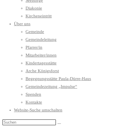
Seelsorge
Diakonie
Kircheneintritt
Über uns
Gemeinde
Gemeindeleitung
Pfarrer/in
Mitarbeiter/innen
Kindertagesstätte
Arche Königsforst
Begegnungsstätte Paula-Dürre-Haus
Gemeindezeitung „Impulse“
Spenden
Kontakte
Website-Suche umschalten