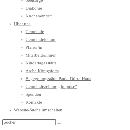
Seelsorge
Diakonie
Kircheneintritt
Über uns
Gemeinde
Gemeindeleitung
Pfarrer/in
Mitarbeiter/innen
Kindertagesstätte
Arche Königsforst
Begegnungsstätte Paula-Dürre-Haus
Gemeindezeitung „Impulse“
Spenden
Kontakte
Website-Suche umschalten