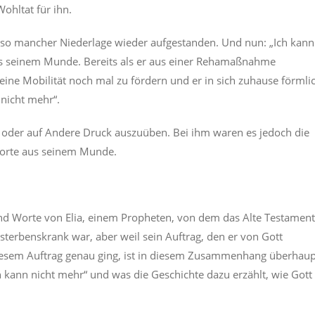
ohltat für ihn.
h so mancher Niederlage wieder aufgestanden. Und nun: „Ich kann
 aus seinem Munde. Bereits als er aus einer Rehamaßnahme
seine Mobilität noch mal zu fördern und er in sich zuhause förmli
nicht mehr“.
er auf Andere Druck auszuüben. Bei ihm waren es jedoch die
 Worte aus seinem Munde.
nd Worte von Elia, einem Propheten, von dem das Alte Testamen
r sterbenskrank war, aber weil sein Auftrag, den er von Gott
 diesem Auftrag genau ging, ist in diesem Zusammenhang überhau
ch kann nicht mehr“ und was die Geschichte dazu erzählt, wie Gott