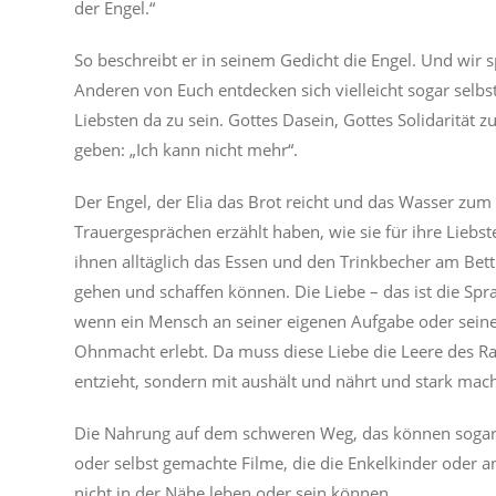
der Engel.“
So beschreibt er in seinem Gedicht die Engel. Und wir s
Anderen von Euch entdecken sich vielleicht sogar selbs
Liebsten da zu sein. Gottes Dasein, Gottes Solidarität 
geben: „Ich kann nicht mehr“.
Der Engel, der Elia das Brot reicht und das Wasser zum 
Trauergesprächen erzählt haben, wie sie für ihre Liebs
ihnen alltäglich das Essen und den Trinkbecher am Bett 
gehen und schaffen können. Die Liebe – das ist die Spr
wenn ein Mensch an seiner eigenen Aufgabe oder seiner 
Ohnmacht erlebt. Da muss diese Liebe die Leere des Rau
entzieht, sondern mit aushält und nährt und stark mach
Die Nahrung auf dem schweren Weg, das können sogar N
oder selbst gemachte Filme, die die Enkelkinder oder 
nicht in der Nähe leben oder sein können.