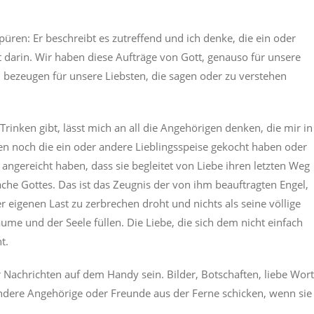
püren: Er beschreibt es zutreffend und ich denke, die ein oder
t darin. Wir haben diese Aufträge von Gott, genauso für unsere
zu bezeugen für unsere Liebsten, die sagen oder zu verstehen
Trinken gibt, lässt mich an all die Angehörigen denken, die mir in
ten noch die ein oder andere Lieblingsspeise gekocht haben oder
angereicht haben, dass sie begleitet von Liebe ihren letzten Weg
ache Gottes. Das ist das Zeugnis der von ihm beauftragten Engel,
eigenen Last zu zerbrechen droht und nichts als seine völlige
me und der Seele füllen. Die Liebe, die sich dem nicht einfach
t.
achrichten auf dem Handy sein. Bilder, Botschaften, liebe Wor
andere Angehörige oder Freunde aus der Ferne schicken, wenn sie