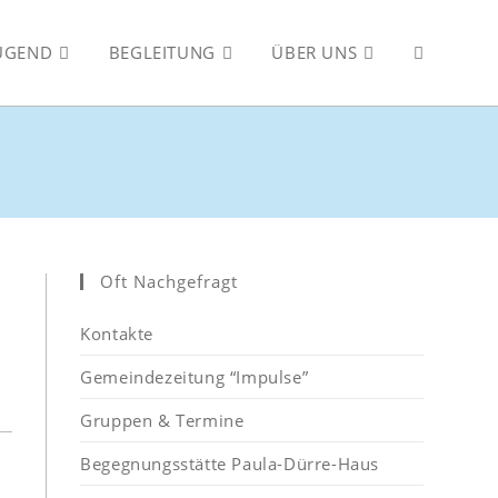
JUGEND
BEGLEITUNG
ÜBER UNS
WEBSITE-
SUCHE
UMSCHALT
Oft Nachgefragt
Kontakte
Gemeindezeitung “Impulse”
Gruppen & Termine
Begegnungsstätte Paula-Dürre-Haus