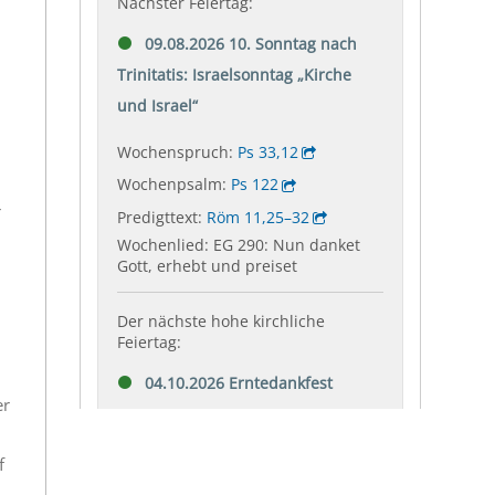
r
er
f