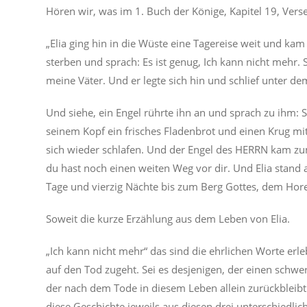
Hören wir, was im 1. Buch der Könige, Kapitel 19, Vers
„Elia ging hin in die Wüste eine Tagereise weit und ka
sterben und sprach: Es ist genug, Ich kann nicht mehr. 
meine Väter. Und er legte sich hin und schlief unter de
Und siehe, ein Engel rührte ihn an und sprach zu ihm: St
seinem Kopf ein frisches Fladenbrot und einen Krug mi
sich wieder schlafen. Und der Engel des HERRN kam zum
du hast noch einen weiten Weg vor dir. Und Elia stand a
Tage und vierzig Nächte bis zum Berg Gottes, dem Ho
Soweit die kurze Erzählung aus dem Leben von Elia.
„Ich kann nicht mehr“ das sind die ehrlichen Worte erl
auf den Tod zugeht. Sei es desjenigen, der einen schwer
der nach dem Tode in diesem Leben allein zurückbleib
diese Geschichte jeweils aus diesen drei unterschiedl