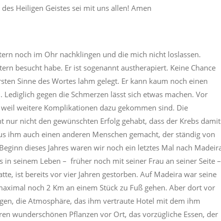
des Heiligen Geistes sei mit uns allen! Amen
stern noch im Ohr nachklingen und die mich nicht loslassen.
ern besucht habe. Er ist sogenannt austherapiert. Keine Chance
rsten Sinne des Wortes lahm gelegt. Er kann kaum noch einen
u. Lediglich gegen die Schmerzen lässt sich etwas machen. Vor
, weil weitere Komplikationen dazu gekommen sind. Die
ht nur nicht den gewünschten Erfolg gehabt, dass der Krebs damit
 aus ihm auch einen anderen Menschen gemacht, der ständig von
eginn dieses Jahres waren wir noch ein letztes Mal nach Madeir
als in seinem Leben – früher noch mit seiner Frau an seiner Seite 
hatte, ist bereits vor vier Jahren gestorben. Auf Madeira war seine
e maximal noch 2 Km an einem Stück zu Fuß gehen. Aber dort vor
ungen, die Atmosphäre, das ihm vertraute Hotel mit dem ihm
ren wunderschönen Pflanzen vor Ort, das vorzügliche Essen, der