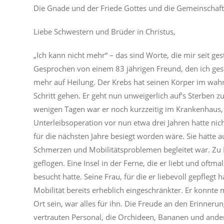
Die Gnade und der Friede Gottes und die Gemeinschaft 
Liebe Schwestern und Brüder in Christus,
„Ich kann nicht mehr“ – das sind Worte, die mir seit ge
Gesprochen von einem 83 jährigen Freund, den ich gest
mehr auf Heilung. Der Krebs hat seinen Körper im wah
Schritt gehen. Er geht nun unweigerlich auf’s Sterben z
wenigen Tagen war er noch kurzzeitig im Krankenhaus
Unterleibsoperation vor nun etwa drei Jahren hatte nic
für die nächsten Jahre besiegt worden wäre. Sie hatte
Schmerzen und Mobilitätsproblemen begleitet war. Zu B
geflogen. Eine Insel in der Ferne, die er liebt und oftm
besucht hatte. Seine Frau, für die er liebevoll gepflegt 
Mobilität bereits erheblich eingeschränkter. Er konnt
Ort sein, war alles für ihn. Die Freude an den Erinner
vertrauten Personal, die Orchideen, Bananen und ande