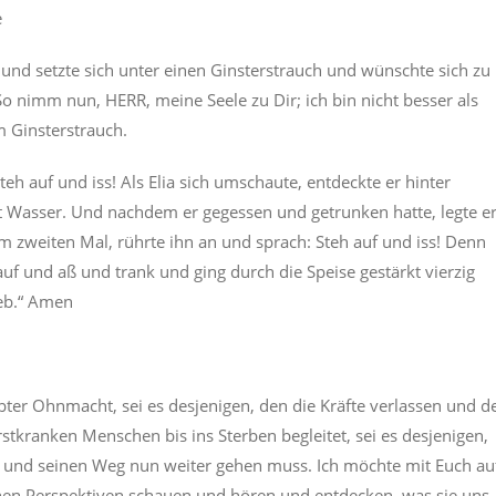
e
m und setzte sich unter einen Ginsterstrauch und wünschte sich zu
So nimm nun, HERR, meine Seele zu Dir; ich bin nicht besser als
m Ginsterstrauch.
eh auf und iss! Als Elia sich umschaute, entdeckte er hinter
t Wasser. Und nachdem er gegessen und getrunken hatte, legte e
 zweiten Mal, rührte ihn an und sprach: Steh auf und iss! Denn
uf und aß und trank und ging durch die Speise gestärkt vierzig
reb.“ Amen
ebter Ohnmacht, sei es desjenigen, den die Kräfte verlassen und d
stkranken Menschen bis ins Sterben begleitet, sei es desjenigen,
t und seinen Weg nun weiter gehen muss. Ich möchte mit Euch au
ichen Perspektiven schauen und hören und entdecken, was sie uns