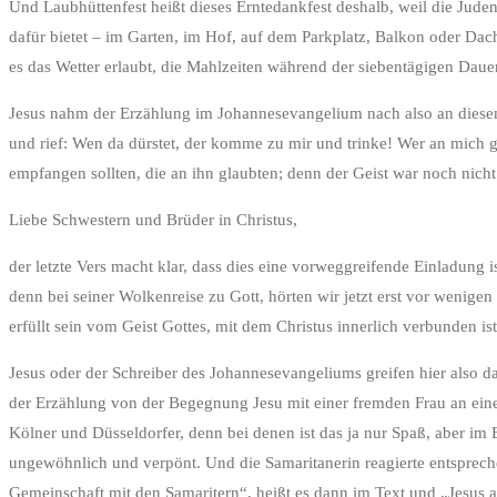
Und Laubhüttenfest heißt dieses Erntedankfest deshalb, weil die Jude
dafür bietet – im Garten, im Hof, auf dem Parkplatz, Balkon oder Dac
es das Wetter erlaubt, die Mahlzeiten während der siebentägigen Dau
Jesus nahm der Erzählung im Johannesevangelium nach also an diesem
und rief: Wen da dürstet, der komme zu mir und trinke! Wer an mich gl
empfangen sollten, die an ihn glaubten; denn der Geist war noch nich
Liebe Schwestern und Brüder in Christus,
der letzte Vers macht klar, dass dies eine vorweggreifende Einladung is
denn bei seiner Wolkenreise zu Gott, hörten wir jetzt erst vor wenige
erfüllt sein vom Geist Gottes, mit dem Christus innerlich verbunden ist
Jesus oder der Schreiber des Johannesevangeliums greifen hier also 
der Erzählung von der Begegnung Jesu mit einer fremden Frau an eine
Kölner und Düsseldorfer, denn bei denen ist das ja nur Spaß, aber im 
ungewöhnlich und verpönt. Und die Samaritanerin reagierte entsprechen
Gemeinschaft mit den Samaritern“, heißt es dann im Text und „Jesus an