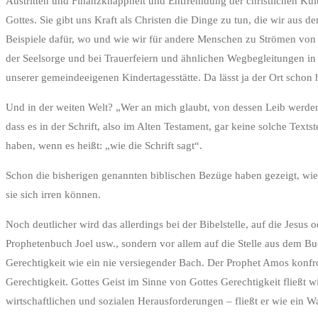
Austritten und Finanzknappheit und Entfremdung der christlichen Kultu
Gottes. Sie gibt uns Kraft als Christen die Dinge zu tun, die wir aus 
Beispiele dafür, wo und wie wir für andere Menschen zu Strömen vo
der Seelsorge und bei Trauerfeiern und ähnlichen Wegbegleitungen in
unserer gemeindeeigenen Kindertagesstätte. Da lässt ja der Ort schon
Und in der weiten Welt? „Wer an mich glaubt, von dessen Leib werde
dass es in der Schrift, also im Alten Testament, gar keine solche Text
haben, wenn es heißt: „wie die Schrift sagt“.
Schon die bisherigen genannten biblischen Bezüge haben gezeigt, wie
sie sich irren können.
Noch deutlicher wird das allerdings bei der Bibelstelle, auf die Jesus
Prophetenbuch Joel usw., sondern vor allem auf die Stelle aus dem Bu
Gerechtigkeit wie ein nie versiegender Bach. Der Prophet Amos konfro
Gerechtigkeit. Gottes Geist im Sinne von Gottes Gerechtigkeit fließt w
wirtschaftlichen und sozialen Herausforderungen – fließt er wie ein