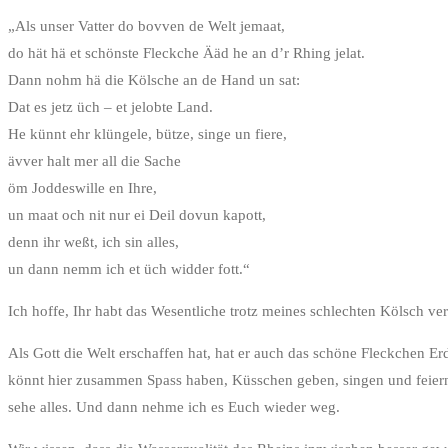
„Als unser Vatter do bovven de Welt jemaat,
do hät hä et schönste Fleckche Ääd he an d’r Rhing jelat.
Dann nohm hä die Kölsche an de Hand un sat:
Dat es jetz üch – et jelobte Land.
He künnt ehr klüngele, bütze, singe un fiere,
ävver halt mer all die Sache
öm Joddeswille en Ihre,
un maat och nit nur ei Deil dovun kapott,
denn ihr weßt, ich sin alles,
un dann nemm ich et üch widder fott.“
Ich hoffe, Ihr habt das Wesentliche trotz meines schlechten Kölsch ve
Als Gott die Welt erschaffen hat, hat er auch das schöne Fleckchen E
könnt hier zusammen Spass haben, Küsschen geben, singen und feiern. 
sehe alles. Und dann nehme ich es Euch wieder weg.