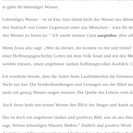
er gäbe dir lebendiges Wasser.
Lebendiges Wasser – es ist klar, dass damit nicht das Wasser aus dies
den Anbruch von Gottes Gegenwart unter uns Menschen – kurz für den H
den Worten zu hören ist: “ Ich werde meinen Geist
ausgießen
über al
Wenn Jesus also sagt: „Wen da dürstet, der komme zu mir und trinke! W
einer Hoffnungsgeschichte Gottes mit dem Volk Israel und mit den Mensc
werden müssen, einen ungeheuer starken hoffnungsvollen Ausblick: Got
Ich erwähnte bereits, dass die Juden beim Laubhüttenfest die Erinne
Nicht nur das. Die Symbolhandlungen und Lesungen aus der Bibel mac
mehr um genug Wasser sorgen müssen. Die Quelle des Lebens wird da
Auch Jesus lenkt mit seinen Worten den Blick der Jünger und damit 
Das ist doch ein ungeheuer starkes und positives Bild, was da aus di
sagt, Ströme lebendigen Wassers fließen.“ Endlich mal positive Worte