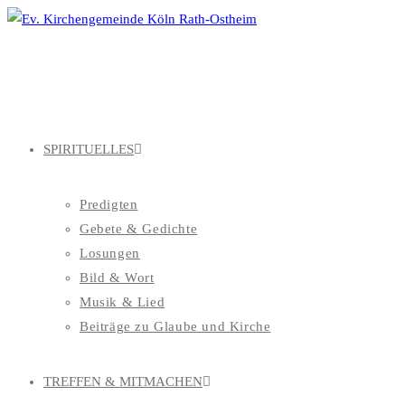
Zum
Inhalt
springen
SPIRITUELLES
Predigten
Gebete & Gedichte
Losungen
Bild & Wort
Musik & Lied
Beiträge zu Glaube und Kirche
TREFFEN & MITMACHEN