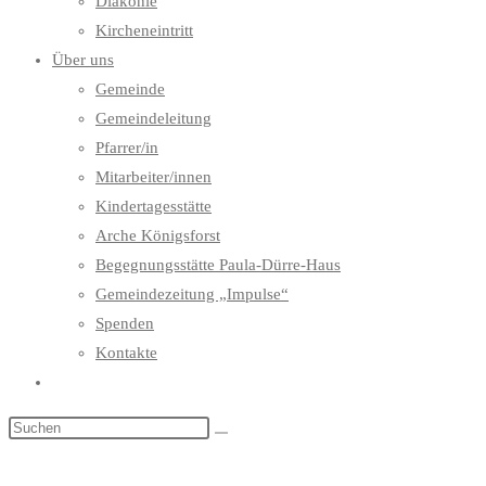
Diakonie
Kircheneintritt
Über uns
Gemeinde
Gemeindeleitung
Pfarrer/in
Mitarbeiter/innen
Kindertagesstätte
Arche Königsforst
Begegnungsstätte Paula-Dürre-Haus
Gemeindezeitung „Impulse“
Spenden
Kontakte
Website-
Suche
umschalten