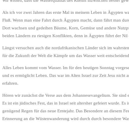
Wir wissen, dass die Wasserqualität des Rheins inzwischen besser gewor
Als ich vor zwei Jahren das erste Mal in meinem Leben in Ägypten wa
Fluß. Wenn man eine Fahrt durch Ägypten macht, dann fährt man durch
Dort wachsen und gedeihen Bäume, Korn, Gemüse und andere Nutzpfl
beiden Ländern zu riesigen Konflikten, denn in Ägypten führt der Ni
Längst versuchen auch die nordafrikanischen Länder sich im wahrsten S
für die Zukunft der Welt die Kämpfe um das Wasser weit entscheiden
Alles Leben kommt vom Wasser. Im für den heutigen Sonntag vorgesehe
und es ermöglicht Leben. Das war im Alten Israel zur Zeit Jesu nich
erfahren.
Hören wir zunächst die Verse aus dem Johannesevangelium. Sie sind e
Es ist ein jüdisches Fest, das in Israel seit altersher gefeiert wurde.
genügend Regen für das neue Erntejahr. Das Besondere an diesem Fes
Erinnerung an die Wüstenwanderung wird durch durch besondere Wasser