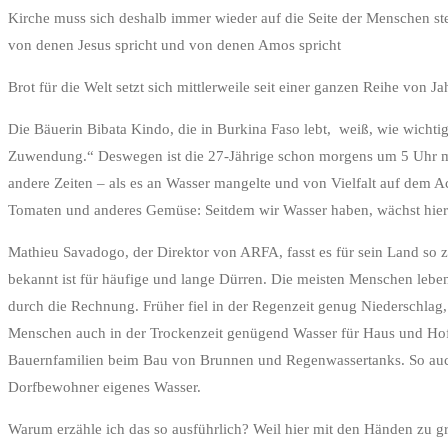
Kirche muss sich deshalb immer wieder auf die Seite der Menschen ste
von denen Jesus spricht und von denen Amos spricht
Brot für die Welt setzt sich mittlerweile seit einer ganzen Reihe vo
Die Bäuerin Bibata Kindo, die in Burkina Faso lebt, weiß, wie wichtig
Zuwendung.“ Deswegen ist die 27-Jährige schon morgens um 5 Uhr mi
andere Zeiten – als es an Wasser mangelte und von Vielfalt auf dem Ac
Tomaten und anderes Gemüse: Seitdem wir Wasser haben, wächst hier al
Mathieu Savadogo, der Direktor von ARFA, fasst es für sein Land so 
bekannt ist für häufige und lange Dürren. Die meisten Menschen leb
durch die Rechnung. Früher fiel in der Regenzeit genug Niederschlag,
Menschen auch in der Trockenzeit genügend Wasser für Haus und Hof
Bauernfamilien beim Bau von Brunnen und Regenwassertanks. So auch 
Dorfbewohner eigenes Wasser.
Warum erzähle ich das so ausführlich? Weil hier mit den Händen zu gr