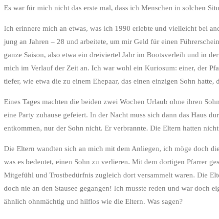
Es war für mich nicht das erste mal, dass ich Menschen in solchen Sit
Ich erinnere mich an etwas, was ich 1990 erlebte und vielleicht bei 
jung an Jahren – 28 und arbeitete, um mir Geld für einen Führerschei
ganze Saison, also etwa ein dreiviertel Jahr im Bootsverleih und in de
mich im Verlauf der Zeit an. Ich war wohl ein Kuriosum: einer, der P
tiefer, wie etwa die zu einem Ehepaar, das einen einzigen Sohn hatte, 
Eines Tages machten die beiden zwei Wochen Urlaub ohne ihren Sohn. 
eine Party zuhause gefeiert. In der Nacht muss sich dann das Haus du
entkommen, nur der Sohn nicht. Er verbrannte. Die Eltern hatten nich
Die Eltern wandten sich an mich mit dem Anliegen, ich möge doch die
was es bedeutet, einen Sohn zu verlieren. Mit dem dortigen Pfarrer ges
Mitgefühl und Trostbedürfnis zugleich dort versammelt waren. Die E
doch nie an den Stausee gegangen! Ich musste reden und war doch eigen
ähnlich ohnmächtig und hilflos wie die Eltern. Was sagen?