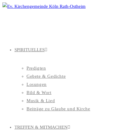
Zum
Inhalt
springen
SPIRITUELLES
Predigten
Gebete & Gedichte
Losungen
Bild & Wort
Musik & Lied
Beiträge zu Glaube und Kirche
TREFFEN & MITMACHEN