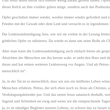
Und Jesus selbst dürfte sich ebenso wenig darauf gefreut haben, Opfer
dieser Kelch an ihm vorüber gehen möge, sondern auch das Psalmzit
Opfer geschehen immer wieder, werden immer wieder gefordert und erw
Frieden mit der Gewalt oder dem Leid und versucht es in irgendeinen
Die Leidensankündigung Jesu, wie wir sie vorhin in der Lesung hörte
göttliches Opfer zu stilisieren. Da würde es dann um seine Rolle als C
Aber man kann die Leidensankündigung auch einfach hören als gesproc
Absichten der Menschen um ihn herum wahr. er sieht den Hass und den
daran und hat seinen weiteren Leidensweg vor Augen. Und als Petrus da
menschlich ist“.
Ja, in der Tat ist es menschlich, dass wir uns ein leidfreies Leben w
Menschen erfahren. Petrus, der sich eben noch zu Jesus als Christus, 
Verdrängungskünstler pur. Und das nennt Jesus satanisch deshalb, weil
Jugend und Schönheit sei ewig und wenn wir die entsprechende Tages
ja, es ist ständiger Begleiter unseres Lebens, so schwer das zu fassen is