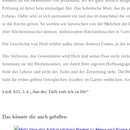
sondern als ein Bekenntnis von jemandem, wo wir ganz ähnlich ausgedr
Erlösung ist dabei kein einmaliger Akt. Das hebräische Wort, das da im
Lebens. Dafür setzt er sich permanent ein und das ist manchmal die ei
in die Kirche gehen. So werden wir inzwischen von der Mehrheit der
über Kirchenbesucher denken, insbesondere Kirchenbesucher in Coro
Die Geschichte von Hiob erfährt außer dieser Antwort Gottes, in der 
Das Verlorene, das Genommene wird Hiob und seiner Frau nicht zurüc
benennen sie mit Blumennamen, um damit ihrer eigenen Hoffnungsgesch
Seite des Lebens und nicht des Todes und der Zerstörung steht. Die 
bald die ersten gelben Osterglocken draußen im Garten entdecken. A
Lied: 655, 1-4 „Aus der Tiefe rufe ich zu Dir“
Das könnte dir auch gefallen