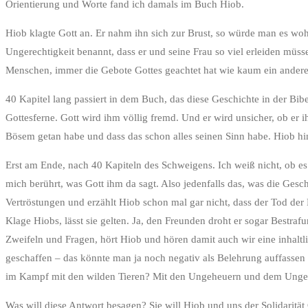
Orientierung und Worte fand ich damals im Buch Hiob.
Hiob klagte Gott an. Er nahm ihn sich zur Brust, so würde man es wohl
Ungerechtigkeit benannt, dass er und seine Frau so viel erleiden mü
Menschen, immer die Gebote Gottes geachtet hat wie kaum ein andere
40 Kapitel lang passiert in dem Buch, das diese Geschichte in der Bibe
Gottesferne. Gott wird ihm völlig fremd. Und er wird unsicher, ob er i
Bösem getan habe und dass das schon alles seinen Sinn habe. Hiob hi
Erst am Ende, nach 40 Kapiteln des Schweigens. Ich weiß nicht, ob es
mich berührt, was Gott ihm da sagt. Also jedenfalls das, was die Gesch
Vertröstungen und erzählt Hiob schon mal gar nicht, dass der Tod der
Klage Hiobs, lässt sie gelten. Ja, den Freunden droht er sogar Bestraf
Zweifeln und Fragen, hört Hiob und hören damit auch wir eine inhaltl
geschaffen – das könnte man ja noch negativ als Belehrung auffassen 
im Kampf mit den wilden Tieren? Mit den Ungeheuern und dem Ungeheur
Was will diese Antwort besagen? Sie will Hiob und uns der Solidarität 