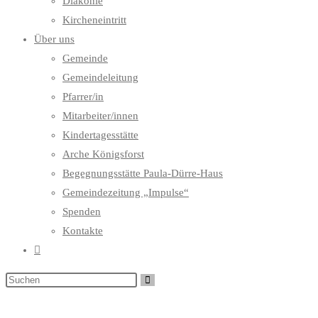
Diakonie
Kircheneintritt
Über uns
Gemeinde
Gemeindeleitung
Pfarrer/in
Mitarbeiter/innen
Kindertagesstätte
Arche Königsforst
Begegnungsstätte Paula-Dürre-Haus
Gemeindezeitung „Impulse“
Spenden
Kontakte
Website-
Suche
umschalten