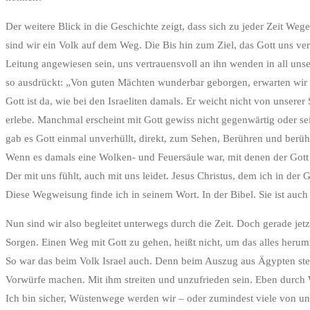
Der weitere Blick in die Geschichte zeigt, dass sich zu jeder Zeit Weg
sind wir ein Volk auf dem Weg. Die Bis hin zum Ziel, das Gott uns 
Leitung angewiesen sein, uns vertrauensvoll an ihn wenden in all u
so ausdrückt: „Von guten Mächten wunderbar geborgen, erwarten wir
Gott ist da, wie bei den Israeliten damals. Er weicht nicht von unsere
erlebe. Manchmal erscheint mit Gott gewiss nicht gegenwärtig oder se
gab es Gott einmal unverhüllt, direkt, zum Sehen, Berühren und berühr
Wenn es damals eine Wolken- und Feuersäule war, mit denen der Gott u
Der mit uns fühlt, auch mit uns leidet. Jesus Christus, dem ich in de
Diese Wegweisung finde ich in seinem Wort. In der Bibel. Sie ist auc
Nun sind wir also begleitet unterwegs durch die Zeit. Doch gerade je
Sorgen. Einen Weg mit Gott zu gehen, heißt nicht, um das alles her
So war das beim Volk Israel auch. Denn beim Auszug aus Ägypten ste
Vorwürfe machen. Mit ihm streiten und unzufrieden sein. Eben durch
Ich bin sicher, Wüstenwege werden wir – oder zumindest viele von un