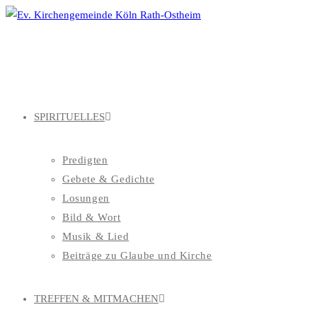
Zum
Inhalt
springen
SPIRITUELLES
Predigten
Gebete & Gedichte
Losungen
Bild & Wort
Musik & Lied
Beiträge zu Glaube und Kirche
TREFFEN & MITMACHEN