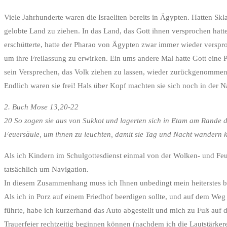
Viele Jahrhunderte waren die Israeliten bereits in Ägypten. Hatten S
gelobte Land zu ziehen. In das Land, das Gott ihnen versprochen hatte
erschütterte, hatte der Pharao von Ägypten zwar immer wieder versproc
um ihre Freilassung zu erwirken. Ein ums andere Mal hatte Gott eine
sein Versprechen, das Volk ziehen zu lassen, wieder zurückgenommen. 
Endlich waren sie frei! Hals über Kopf machten sie sich noch in der 
2. Buch Mose 13,20-22
20 So zogen sie aus von Sukkot und lagerten sich in Etam am Rande d
Feuersäule, um ihnen zu leuchten, damit sie Tag und Nacht wandern 
Als ich Kindern im Schulgottesdienst einmal von der Wolken- und Feuer
tatsächlich um Navigation.
In diesem Zusammenhang muss ich Ihnen unbedingt mein heiterstes be
Als ich in Porz auf einem Friedhof beerdigen sollte, und auf dem Weg
führte, habe ich kurzerhand das Auto abgestellt und mich zu Fuß au
Trauerfeier rechtzeitig beginnen können (nachdem ich die Lautstärker