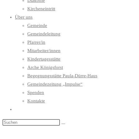
Diakonie
Kircheneintritt
Über uns
Gemeinde
Gemeindeleitung
Pfarrer/in
Mitarbeiter/innen
Kindertagesstätte
Arche Königsforst
Begegnungsstätte Paula-Dürre-Haus
Gemeindezeitung „Impulse“
Spenden
Kontakte
Website-
Suche
umschalten