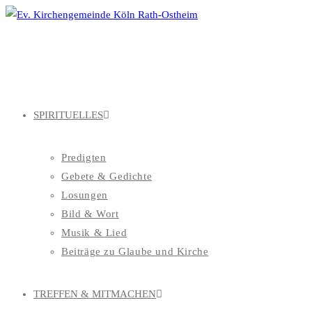
Zum
Inhalt
springen
SPIRITUELLES
Predigten
Gebete & Gedichte
Losungen
Bild & Wort
Musik & Lied
Beiträge zu Glaube und Kirche
TREFFEN & MITMACHEN