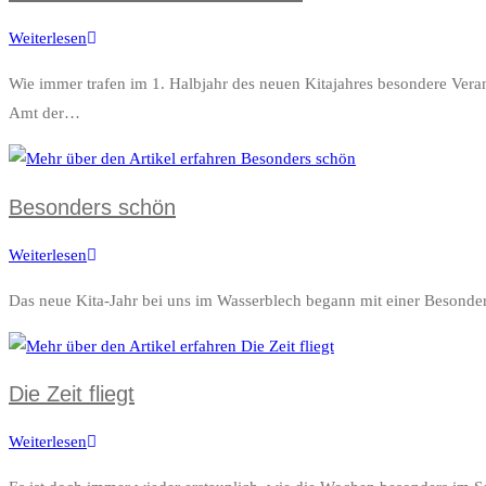
Weiterlesen
Neues
Jahr
Wie immer trafen im 1. Halbjahr des neuen Kitajahres besondere Ver
und
Amt der…
wieder
viel
los
Besonders schön
Weiterlesen
Besonders
schön
Das neue Kita-Jahr bei uns im Wasserblech begann mit einer Besonderh
Die Zeit fliegt
Weiterlesen
Die
Zeit