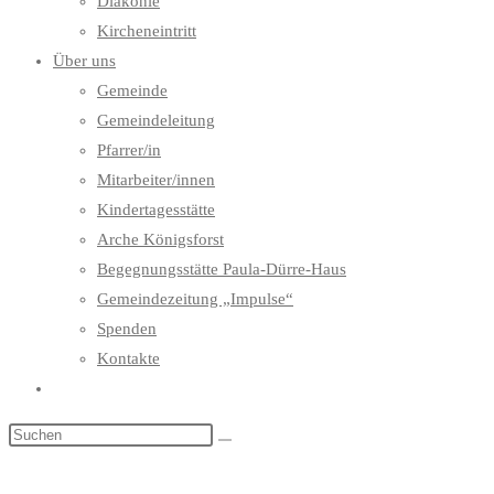
Diakonie
Kircheneintritt
Über uns
Gemeinde
Gemeindeleitung
Pfarrer/in
Mitarbeiter/innen
Kindertagesstätte
Arche Königsforst
Begegnungsstätte Paula-Dürre-Haus
Gemeindezeitung „Impulse“
Spenden
Kontakte
Website-
Suche
umschalten