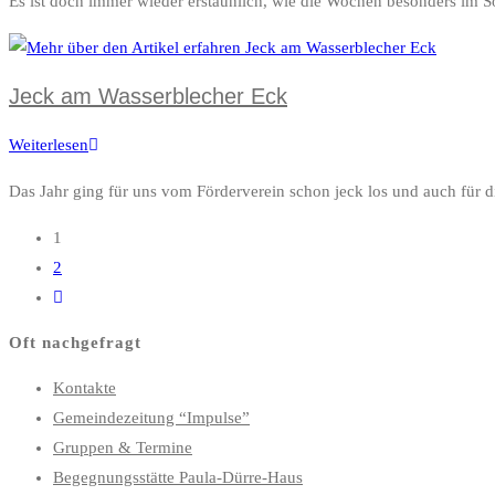
Es ist doch immer wieder erstaunlich, wie die Wochen besonders im 
fliegt
Jeck am Wasserblecher Eck
Weiterlesen
Jeck
am
Das Jahr ging für uns vom Förderverein schon jeck los und auch für d
Wasserblecher
Eck
1
2
Gehe
zur
Oft nachgefragt
nächsten
Seite
Kontakte
Gemeindezeitung “Impulse”
Gruppen & Termine
Begegnungsstätte Paula-Dürre-Haus