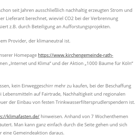
hon seit Jahren ausschließlich nachhaltig erzeugten Strom und
ser Lieferant berechnet, wieviel CO2 bei der Verbrennung
ert z.B. durch Beteiligung an Aufforstungsprojekten.
m Provider, der klimaneutral ist.
 unserer Homepage
https://www.kirchengemeinde-rath-
emen „Internet und Klima“ und der Aktion „1000 Bäume für Köln“
ssen, kein Einweggeschirr mehr zu kaufen, bei der Beschaffung
i Lebensmitteln auf Fairtrade, Nachhaltigkeit und regionalen
euer der Einbau von festen Trinkwasserfiltersprudlerspendern ist.
s://klimafasten.de/
hinweisen. Anhand von 7 Wochenthemen
ert. Man kann ganz einfach durch die Seite gehen und sich
ahr eine Gemeindeaktion daraus.