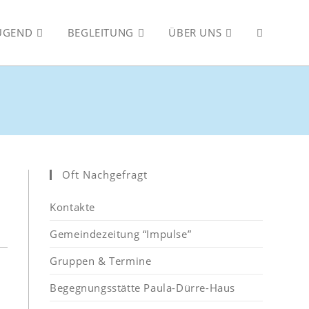
JUGEND
BEGLEITUNG
ÜBER UNS
WEBSITE-
SUCHE
UMSCHALT
Oft Nachgefragt
Kontakte
Gemeindezeitung “Impulse”
Gruppen & Termine
Begegnungsstätte Paula-Dürre-Haus